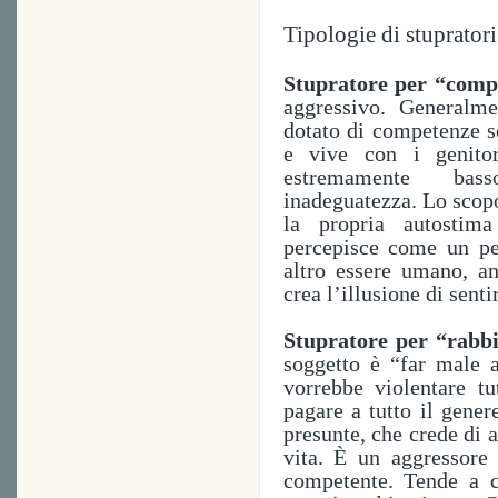
Tipologie di stuprator
Stupratore per “comp
aggressivo. Generalm
dotato di competenze so
e vive con i genitor
estremamente bas
inadeguatezza.
Lo scopo
la propria autostima
percepisce come un pe
altro essere umano, a
crea l’illusione di senti
Stupratore per “rabb
soggetto è “far male a
vorrebbe violentare t
pagare a tutto il gener
presunte, che crede di 
vita. È un aggressore 
competente.
Tende
a c