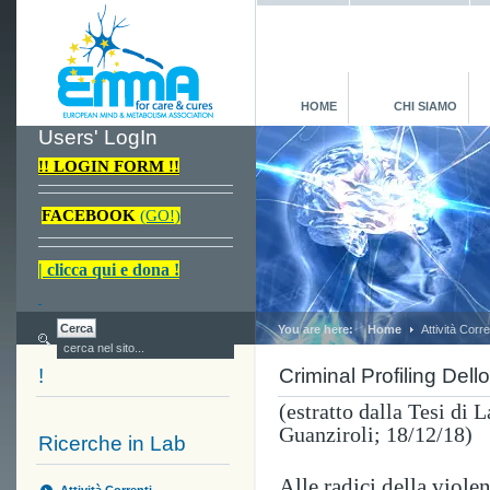
HOME
CHI SIAMO
Users' LogIn
!! LOGIN FORM !!
FACEBOOK
(GO!)
| clicca qui e dona !
You are here:
Home
Attività Corre
!
Criminal Profiling Dell
(estratto dalla Tesi di 
Guanziroli; 18/12/18)
Ricerche in Lab
Alle radici della viole