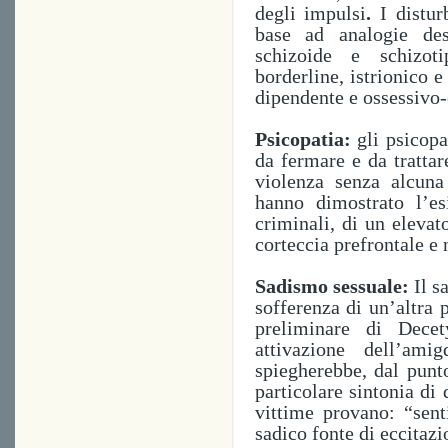
degli impulsi
.
I distur
base ad analogie des
schizoide e
schizoti
borderline, istrionico e
dipendente e ossessivo
Psicopatia:
gli psicopa
da fermare e da trattar
violenza senza alcun
hanno dimostrato l’esi
criminali, di un elevato
corteccia prefrontale e
Sadismo sessuale
:
Il s
sofferenza di un’altra 
preliminare di
Decet
attivazione dell’ami
spiegherebbe, dal punto
particolare sintonia di 
vittime provano: “senti
sadico fonte di eccitazi