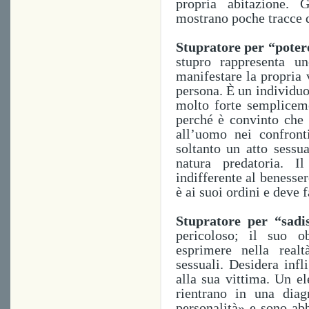
propria abitazione
.
G
mostrano poche tracce d
Stupratore per “pote
stupro rappresenta u
manifestare la propria v
persona. È un individuo
molto forte semplicem
perché è convinto che s
all’uomo nei confron
soltanto un atto sess
natura predatoria.
Il
indifferente al benesser
è ai suoi ordini e deve f
Stupratore per “sad
pericoloso; il suo o
esprimere nella real
sessuali. Desidera infl
alla sua vittima. Un el
rientrano in una diag
personalità» e sono ab