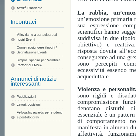
Attività Correnti
Attività Pianificate
La rabbia, un’emozi
un’emozione primaria me
Incontraci
sua espressione comp
scientifici hanno sugge
Vi invitiamo a partecipare ai
suddivisa in due tipolo
nostri Eventi
obiettivo)
e reattiva.
Come raggiungere i luoghi /
risposta
dovuta all’ec
Segnalazione Eventi
conseguente ad una gre
Simposi speciali per Membri e
sono percepiti com
Partner di EMMA
eccessività essendo
me
acqueduttale
.
Annunci di notizie
interessanti
Violenza e personalit
sono rigidi e disadat
Pubblicazioni
compromissione funzi
Lavori, posizioni
den
otano disturbi di
Fellowship awards per studenti
essenziale è un pattern
e post-dottorati
di comportamento
no
manifesta in almeno du
affettività, funziona