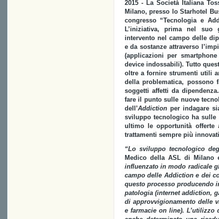
2015 - La Società Italiana To
Milano, presso lo Starhotel Bus
congresso “Tecnologia e Add
L’iniziativa, prima nel suo
intervento nel campo delle di
e da sostanze attraverso l’imp
(applicazioni per smartphone e 
device indossabili). Tutto quest
oltre a fornire strumenti util
della problematica, possono fa
soggetti affetti da dipendenz
fare il punto sulle nuove tecno
dell’
Addiction
per indagare sia
sviluppo tecnologico ha sull
ultimo le opportunità offerte
trattamenti sempre più innovativi
“Lo sviluppo tecnologico deg
Medico della ASL di Milano e
influenzato in modo radicale gli
campo delle Addiction e dei co
questo processo producendo in
patologia (internet addiction, 
di approvvigionamento delle v
e farmacie on line). L’utilizzo