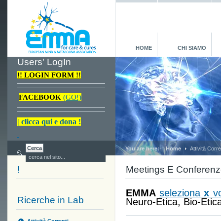
HOME
CHI SIAMO
Users' LogIn
!! LOGIN FORM !!
FACEBOOK
(GO!)
| clicca qui e dona !
You are here:
Home
Attività Corre
!
Meetings E Conferenz
EMMA
seleziona
x
vo
Ricerche in Lab
Neuro-Etica, Bio-Etica