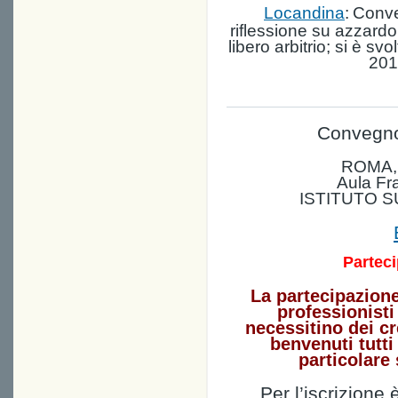
Locandina
:
Conve
riflessione su azzard
libero arbitrio; si è svo
201
Convegno
ROMA, 
Aula Fr
ISTITUTO S
Parteci
La partecipazione
professionisti
necessitino dei 
benvenuti tutti 
particolare 
Per l’iscrizione