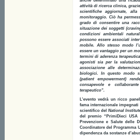
anche determinato una ricadu
attività di ricerca clinica, gra
scientifiche aggiornate, all
monitoraggio. Ciò ha permesso
grado di consentire una racco
situazione dei soggetti (cravin
condizioni ambientali natur
possono essere associati inter
mobile. Allo stesso modo l’u
essere un vantaggio per un mon
termini di aderenza terapeutica
agonisti sia per la valutazi
associazione alle determina
biologici. In questo modo s
(patient empowerment) rend
consapevole e collaborant
terapeutico”.
L’evento vedrà un ricco panel 
fama internazionale impegnati d
scientifico del
National Institu
del premio “PrimiDieci USA 
Prevenzione e Salute delle 
Coordinatore del Programma UN
dipendenza da sostanze d’abu