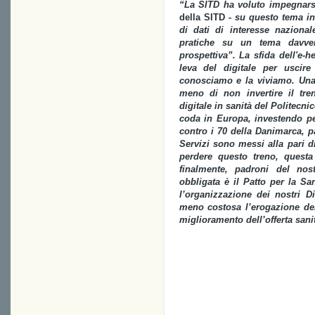
“La SITD ha voluto impegnars
della SITD
- su questo tema in
di dati di interesse naziona
pratiche su un tema davver
prospettiva”. La sfida dell'e-
leva del digitale per uscir
conosciamo e la viviamo. Una s
meno di non invertire il tren
digitale in sanità del Politecnic
coda in Europa, investendo per
contro i 70 della Danimarca, 
Servizi sono messi alla pari di 
perdere questo treno, quest
finalmente, padroni del nos
obbligata è il Patto per la Sa
l’organizzazione dei nostri Di
meno costosa l’erogazione dei 
miglioramento dell’offerta sanit