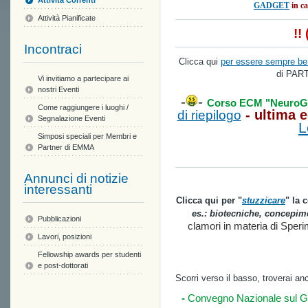
Attività Correnti
GADGET
in c
Attività Pianificate
!! 
Incontraci
Clicca qui
per essere sempre be
di PAR
Vi invitiamo a partecipare ai
nostri Eventi
-
-
Corso ECM "NeuroGA
Come raggiungere i luoghi /
- ultima
e
di riepilogo
Segnalazione Eventi
L
Simposi speciali per Membri e
Partner di EMMA
Annunci di notizie
interessanti
Clicca qui per "
stuzzicare
" la 
es.: biotecniche, concepime
Pubblicazioni
clamori in materia di Sper
Lavori, posizioni
Fellowship awards per studenti
e post-dottorati
Scorri verso il basso, troverai an
-
Convegno Nazionale sul Gi