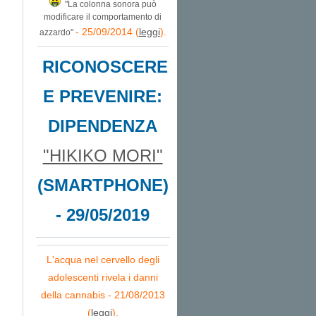
"La colonna sonora può
modificare il comportamento di
- 25/09/2014 (
leggi
).
azzardo"
RICONOSCERE
E PREVENIRE:
DIPENDENZA
"HIKIKO MORI"
(SMARTPHONE)
- 29/05/2019
L'acqua nel cervello degli
adolescenti rivela i danni
della cannabis - 21/08/2013
(
leggi
).