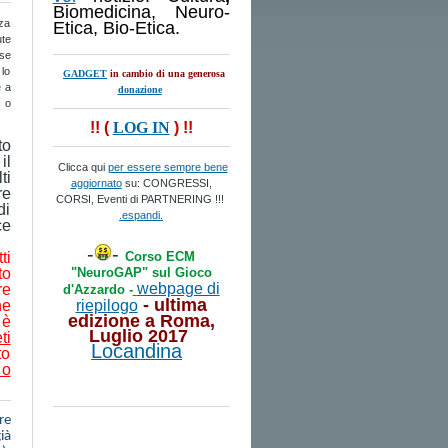
Biomedicina, Neuro-
za
Etica, Bio-Etica.
ute
(se
 lo
GADGET
in cambio di una generosa
e a
donazione
o o
!! (
LOG IN
) !!
to
il
Clicca qui
per essere sempre bene
ti
aggiornato
su: CONGRESSI,
re
CORSI, Eventi di PARTNERING !!!
di
.espandi.
ce
-
-
Corso ECM
ti
"NeuroGAP" sul Gioco
to
webpage di
re
d'Azzardo -
- ultima
riepilogo
he
edizione a
Roma
,
M
è
Luglio 2017
ti
Locandina
to
 o
re
ià