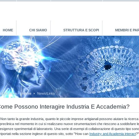
HOME
CHI SIAMO
STRUTTURA E SCOPI
MEMBRI E PA
u are here:
Home
News/Links
ome Possono Interagire Industria E Accademia?
Non tanto la grande industria, quanto le piccole imprese artigianali possono aiutare la ricerca
preclinica nel momento in cui si realizzano nuove strumentazioni che riescono a soddisfare l
esigenze sperimentali di laboratorio. Una serie di esempi di collaborazione di questo tipo son
riportati nella sezione inglese di questo sito, sotto "How can
Industry and Academia interact
?"