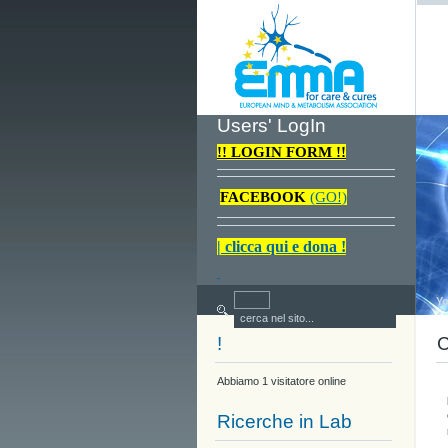
Users' LogIn
!! LOGIN FORM !!
FACEBOOK
(GO!)
| clicca qui e dona !
Yo
!
C
Abbiamo 1 visitatore online
Ricerche in Lab