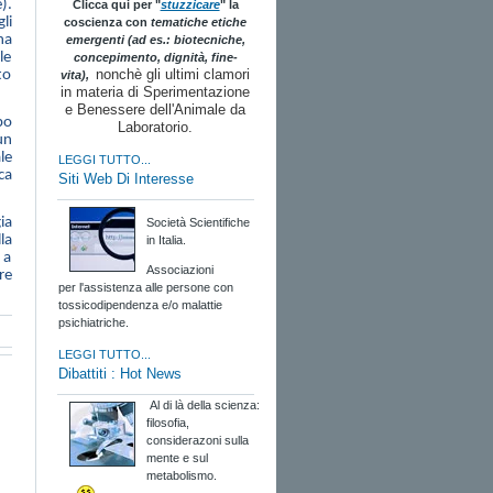
).
Clicca qui per "
stuzzicare
" la
li
coscienza con
tematiche etiche
na
emergenti (ad es.: biotecniche,
le
concepimento, dignità, fine-
nonchè gli ultimi clamori
to
vita),
in materia di Sperimentazione
e Benessere dell'Animale da
po
Laboratorio.
un
le
LEGGI TUTTO...
ca
Siti Web Di Interesse
ia
Società Scientifiche
la
in Italia.
 a
Associazioni
re
per l'assistenza alle persone con
tossicodipendenza e/o malattie
psichiatriche.
LEGGI TUTTO...
Dibattiti : Hot News
Al di là della scienza:
filosofia,
considerazoni sulla
mente e sul
metabolismo.