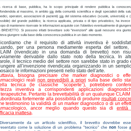
 ricerca di base, pubblica, ha lo scopo principale di rendere pubblica la conoscen
ffondendola al massimo, in ambito
sia
della comunità scientifica e degli specialisti della sal
edici, operatori, associazioni di pazienti)
sia
del sistema educativo (scuole, università) e 
ssibile) del grande pubblico; la ricerca applicata, privata o di tipo privatistico, ha invece
opo di mantenere riservate le informazioni acquisite con l'obiettivo eventualmente di giunger
 BREVETTO. Si possono infatti brevettare solo "invenzioni" alle quali nessuno era giunt
teva giungere sulla base della conoscenza pubblica in un dato momento.
icordiamo
che il requisito di attività inventiva è soddisfat
uando, per una persona mediamente esperta del settore, 
LAIM (rivendicato in una domanda di brevetto) non risul
vviamente derivabile dallo stato noto della tecnica. In alt
arole, il tecnico medio del settore non sarebbe stato in grado 
iungere all’invenzione rivendicata organizzando in un sempli
osaico le informazioni presenti nello stato dell'arte.
uttavia, bisogna precisare che marker diagnostici o effet
armacologici reali
non prevedibili a priori
sulla base dello sta
ella tecnica (le classiche "scoperte"), potrebbero conferi
ltezza inventiva a corrispondenti applicazioni diagnostic
 terapeutiche. Pertanto la brevetta
bilità di un qualunque CLAI
ubordinata fortemente alla possibilità di produrre
risultati concre
he testimonino la validità di un marker diagnostico o di un effet
armacologico, ancor meglio quando questo sia di
entità
fficacia inattesa
.
iversamente da un articolo scientifico, il brevetto dovrebbe esse
resentato come la soluzione di un problema “tecnico” che
non
fosse g