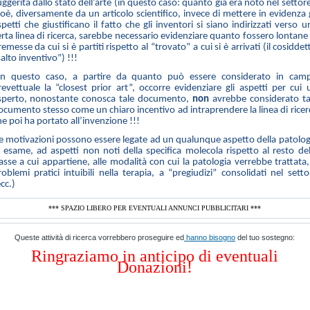
ggerita dallo stato dell’arte (in questo caso: quanto già era noto nel settore
ioè, diversamente da un articolo scientifico, invece di mettere in evidenza g
petti che giustificano il fatto che gli inventori si siano indirizzati verso u
erta linea di ricerca, sarebbe necessario evidenziare quanto fossero lontane 
emesse da cui si è partiti rispetto al “trovato” a cui si è arrivati (il cosiddet
alto inventivo”) !!!
n questo caso, a partire da quanto può essere considerato in cam
revettuale la “closest prior art”, occorre evidenziare gli aspetti per cui 
sperto, nonostante conosca tale documento,
non
avrebbe considerato ta
ocumento stesso come un chiaro incentivo ad intraprendere la linea di ricer
he poi ha portato all’invenzione !!!
e motivazioni possono essere legate ad un qualunque aspetto della patolog
n esame, ad aspetti non noti della specifica molecola rispetto al resto del
lasse a cui appartiene, alle modalità con cui la patologia verrebbe trattata,
roblemi pratici intuibili nella terapia, a “pregiudizi” consolidati nel setto
cc.)
*** SPAZIO LIBERO PER EVENTUALI ANNUNCI PUBBLICITARI ***
Queste attività di ricerca vorrebbero proseguire ed
hanno bisogno
del tuo sostegno:
Ringraziamo in anticipo di eventuali
Donazioni!