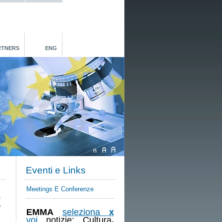
RTNERS
ENG
Eventi e Links
Meetings E Conferenze
e
o
EMMA
seleziona
x
voi
notizie: Cultura
,