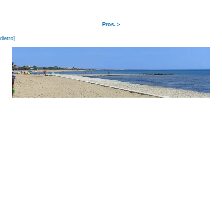
Pros. >
ndietro]