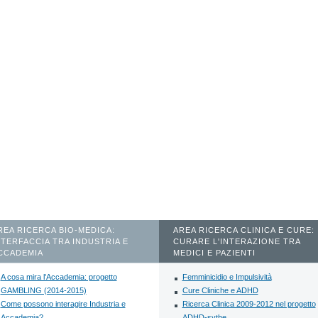
REA RICERCA BIO-MEDICA:
AREA RICERCA CLINICA E CURE:
NTERFACCIA TRA INDUSTRIA E
CURARE L'INTERAZIONE TRA
CCADEMIA
MEDICI E PAZIENTI
A cosa mira l'Accademia: progetto
Femminicidio e Impulsività
GAMBLING (2014-2015)
Cure Cliniche e ADHD
Come possono interagire Industria e
Ricerca Clinica 2009-2012 nel progetto
Accademia?
ADHD-sythe