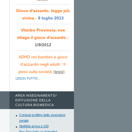
Gioco d'azzardo, legge più
vicina -
9 luglio 2013
Viterbo Provincia, ove
dilaga il gioco d'azzardo -
1/9/2012
ADHD nei bambini e gioco
d'azzardo negli adulti : Il
peso sulla società (
leggi
).
LEGGI TUTTO...
AREA INSEGNAMENTO/
DIFFUSIONE DELLA
CULTURA BIOMEDICA
Criminal profiling dello stupratore
seriale
SlotMob arriva a 100
Pro-Test Italia vs Animalisti