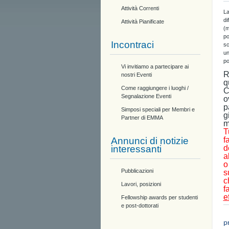
Attività Correnti
La
di
Attività Pianificate
(m
po
Incontraci
sc
un
po
Vi invitiamo a partecipare ai
R
nostri Eventi
q
Come raggiungere i luoghi /
C
Segnalazione Eventi
o
p
Simposi speciali per Membri e
g
Partner di EMMA
m
T
Annunci di notizie
f
interessanti
d
a
o
Pubblicazioni
s
c
Lavori, posizioni
f
e
Fellowship awards per studenti
e post-dottorati
D
p