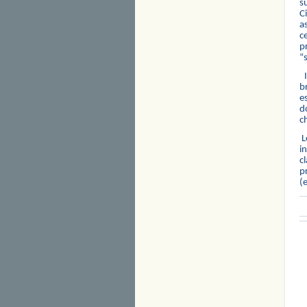
su
C
as
c
pr
“s
I
b
e
d
c
L
i
c
p
(e