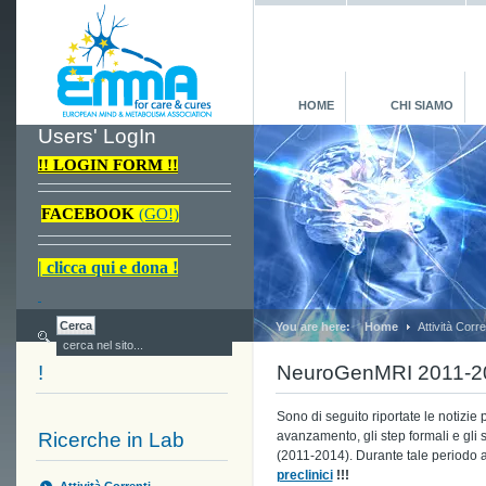
HOME
CHI SIAMO
Users' LogIn
!! LOGIN FORM !!
FACEBOOK
(GO!)
| clicca qui e dona !
You are here:
Home
Attività Corre
!
NeuroGenMRI 2011-2
Sono di seguito riportate le notizie 
Ricerche in Lab
avanzamento, gli step formali e gli
(2011-2014). Durante tale periodo a
preclinici
!!!