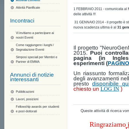
Attività Correnti
Attività Pianificate
1 FEBBRAIO 2011 - comunicata al Min
delle attività !!!
Incontraci
31 GENNAIO 2014 - il progetto è stat
nuova scadenza ultima è al
31 gen
Vi invitiamo a partecipare ai
nostri Eventi
Come raggiungere i luoghi /
Il progetto "NeuroGen
Segnalazione Eventi
2015.
Puoi controlla
pagina (in Ingle
Simposi speciali per Membri e
Partner di EMMA
esperimenti (
PAGIN
Un riassunto formalizz
Annunci di notizie
degli avanzamenti nel
interessanti
presto
disponibile qu
chiesto un
LOG IN
)
Pubblicazioni
Lavori, posizioni
Fellowship awards per studenti
Queste attività di ricerca vo
e post-dottorati
Ringraziamo i