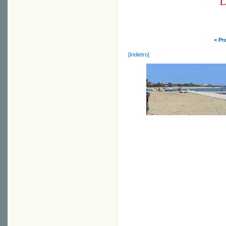
D
< Pr
[Indietro]