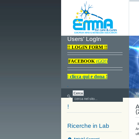
Users' LogIn
!! LOGIN FORM !!
FACEBOOK
(GO!)
| clicca qui e dona !
Yo
!
A
(
Il
Ricerche in Lab
An
uf