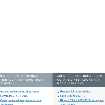
REA RICERCA BIO-MEDICA:
AREA RICERCA CLINICA E CURE:
NTERFACCIA TRA INDUSTRIA E
CURARE L'INTERAZIONE TRA
CCADEMIA
MEDICI E PAZIENTI
A cosa mira l'Accademia: progetto
Femminicidio e Impulsività
GAMBLING (2014-2015)
Cure Cliniche e ADHD
Come possono interagire Industria e
Ricerca Clinica 2009-2012 nel progetto
Accademia?
ADHD-sythe