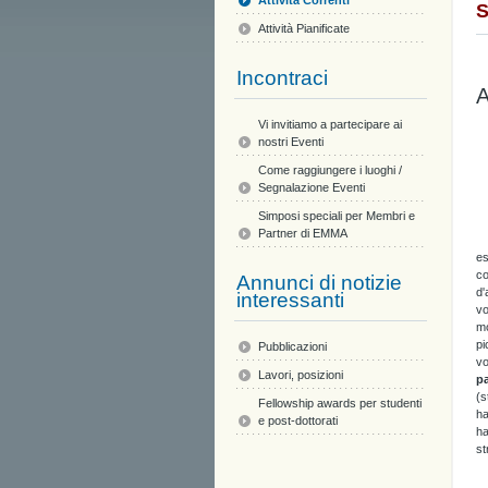
Attività Correnti
S
Attività Pianificate
Incontraci
A
Vi invitiamo a partecipare ai
nostri Eventi
Come raggiungere i luoghi /
Segnalazione Eventi
Simposi speciali per Membri e
Partner di EMMA
es
co
Annunci di notizie
d'
interessanti
vo
mo
pi
Pubblicazioni
vo
Lavori, posizioni
p
(s
Fellowship awards per studenti
ha
e post-dottorati
ha
st