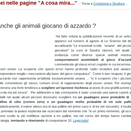
ei nelle pagine "A cosa mira..."
- Torna a
Cronistoria e Struttura
...
nche gli animali giocano di azzardo ?
Ha fatto notizia la pubblicazione recente di un artic
apparso sul numero di agosto di Le Scienze dal tit
accattivante “Le irrazionali scelte 'umane' del picci
giocatore” (a cura di Sandra Upson), nel quale 
evidenzia come diverse specie animali mostra
comportamenti assimilabili al gioco d'azzar
commettendo gli stessi errori cognitivi in cui incorrono 
seri umani. La scoperta che questi errori hanno profonde radici evolutive può aiutare
mprendere meglio i meccanismi alla base del gioco compulsivo”. Come è ben risaputo, il gi
azzardo non rappresenta un'attività esclusivamente umana ... “si è scoperto che i piccion
lte commettono gli stessi, comuni errori di ragionamento degli esseri umani. Per esemp
strano una forte tendenza a
scegliere un'opzione rischiosa
al posto di una gratificazione 
ccola ma più sicura”. Per addivenire a tale conclusione è stato costruito una specie casinò 
latili nel quale alcuni piccioni dovevano scegliere tra
un guadagno poco probabile di 
alline di cibo (contro zero) e un guadagno molto probabile di tre sole palli
tatisticamente, il valore atteso era di due palline nel primo caso e di tre nel secondo): il risult
 premiato la ipotesi esplorata dai ricercatori dal momento che “in un primo momento, gli ucce
nno scelto la più redditizia opzione a tre palline, ma nel corso del tempo hanno cambi
rategia,
tentando e ritentando
di conquistarne 10.
Leggi tutto!