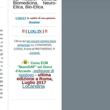
Biomedicina, Neuro-
Etica, Bio-Etica.
GADGET
in cambio di una generosa
donazione
olo
!! (
LOG IN
) !!
olo
one
Clicca qui
per essere sempre bene
si
aggiornato
su: CONGRESSI,
no
CORSI, Eventi di PARTNERING !!!
do
,
.espandi.
gli
 a
-
-
oco
Corso ECM
i a
"NeuroGAP" sul Gioco
io,
webpage di
d'Azzardo -
più
- ultima
riepilogo
per
edizione a
Roma
,
10
Luglio 2017
Locandina
ne
ato
lli
ato