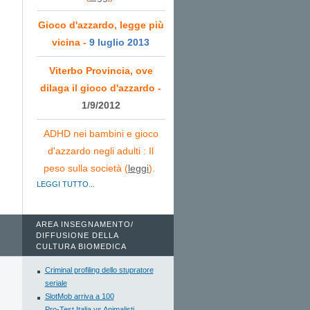
Gioco d'azzardo, legge più
vicina -
9 luglio 2013
Viterbo Provincia, ove
dilaga il gioco d'azzardo -
1/9/2012
ADHD nei bambini e gioco
d'azzardo negli adulti : Il
peso sulla società (
leggi
).
LEGGI TUTTO...
AREA INSEGNAMENTO/
DIFFUSIONE DELLA
CULTURA BIOMEDICA
Criminal profiling dello stupratore
seriale
SlotMob arriva a 100
Pro-Test Italia vs Animalisti