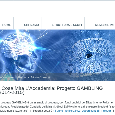
HOME
CHI SIAMO
STRUTTURA E SCOPI
MEMBRI E PA
u are here:
Home
Attività Correnti
 Cosa Mira L'Accademia: Progetto GAMBLING
2014-2015)
 progetto GAMBLING è un esempio di progetto, con fondi pubblici del Dipartimento Politiche
tidroga, Presidenza del Consiglio dei Ministri, di cui EMMA si onora di svolgere il ruolo di "sito
ficiale non istituzionale" !!! Scopri a cosa è
mirato e monitora i vari esperimenti (in Inglese)
!!!