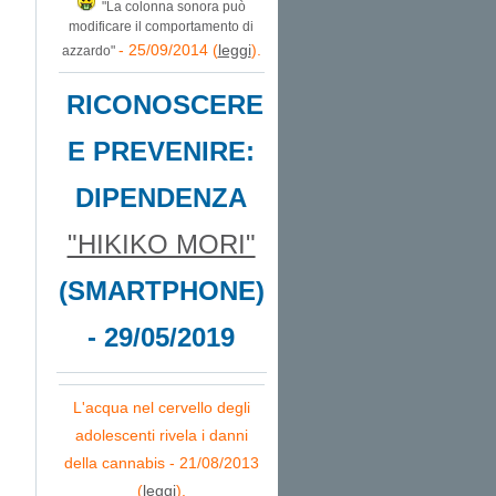
"La colonna sonora può
modificare il comportamento di
- 25/09/2014 (
leggi
).
azzardo"
RICONOSCERE
E PREVENIRE:
DIPENDENZA
"HIKIKO MORI"
(SMARTPHONE)
- 29/05/2019
L'acqua nel cervello degli
adolescenti rivela i danni
della cannabis - 21/08/2013
(
leggi
).