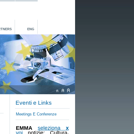
RTNERS
ENG
Eventi e Links
Meetings E Conferenze
EMMA
seleziona
x
voi
notizie: Cultura
,