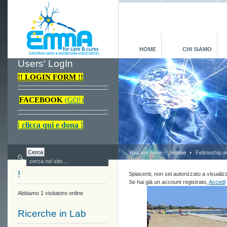
HOME
CHI SIAMO
Users' LogIn
!! LOGIN FORM !!
FACEBOOK
(GO!)
| clicca qui e dona !
You are here:
Home
Fellowship aw
!
Spiacenti, non sei autorizzato a visualiz
Se hai già un account registrato,
Accedi
Abbiamo 1 visitatore online
Ricerche in Lab