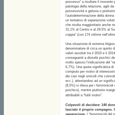
possesso” a risultare il movente pr
patologia della relazione, agiti 
possessività e gelosia o piuttosto
l’autodeterminazione della donna 
un tentativo di separazione vol
che risulta maggioritario anche ne
31,1% al Centro e al 29,5% al Sud
coppia” (con 174 vittime nell’ulti
Una situazione di estrema litigios
denominatore di circa un quinto de
valori assoluti tra il 2010 e il 20
conseguenti a disturbi psichici de
molto spesso l’indicazione del “ra
6,7%). Una quota significativa di f
compiuto per motivi di interesse
dei casi negli omicidi che coinvolg
ecc.), attestandosi ad un signifi
(8,5%) si rileva per i femminicidi 
psichico), mentre piuttosto margin
attribuibili a “futili motivi”.
Colpevoli di decidere: 140 donne
lasciato il proprio compagno. O
separazione.
I “femminicidi del