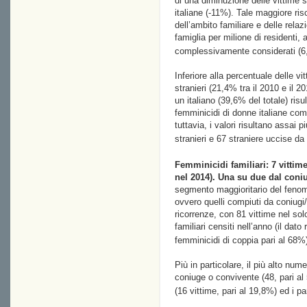
di una diminuzione delle vittime s
italiane (-11%). Tale maggiore risc
dell’ambito familiare e delle relaz
famiglia per milione di residenti, a 
complessivamente considerati (6,8
Inferiore alla percentuale delle vi
stranieri (21,4% tra il 2010 e il 2
un italiano (39,6% del totale) risul
femminicidi di donne italiane comm
tuttavia, i valori risultano assai 
stranieri e 67 straniere uccise da
Femminicidi familiari: 7 vittim
nel 2014). Una su due dal coni
segmento maggioritario del fenomen
ovvero quelli compiuti da coniugi
ricorrenze, con 81 vittime nel so
familiari censiti nell’anno (il dat
femminicidi di coppia pari al 68%)
Più in particolare, il più alto nu
coniuge o convivente (48, pari al
(16 vittime, pari al 19,8%) ed i pa