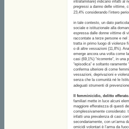
intrafamiliare) indicano infatti al
pregressi a danno delle vittime, c
23,4% considerando l’intero peri
in tale contesto, un dato partico
sociale e istituzionale alla doma
espressa dalle donne vittime di 
raccontate a terze persone e nel 
tratta in primo luogo di violenze
o di altre vessazioni (11,8%). Ana
emerge ancora una volta come la v
casi (69,1%) “ricorrente”, in una 
“episodica” e soltanto raramente “
conferma ulteriore di come femmini
vessazioni, deprivazioni e viole
senza che la comunità né le Istitu
adeguati strumenti di prevenzione
Il femminicidio, delitto efferato
familiari mette in luce alcuni ele
maggiore efferatezza di questi del
complessivamente considerato: tra
infatti una prevalenza di casi co
secondariamente, con un’arma da
omicidi volontari è l’arma da fuoc