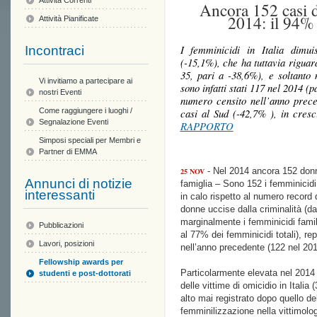
Attività Correnti
Ancora 152 casi di
2014: il 94%
Attività Pianificate
I femminicidi in Italia dimu
Incontraci
(-15,1%), che ha tuttavia riguar
35, pari a -38,6%), e soltanto 
Vi invitiamo a partecipare ai
sono infatti stati 117 nel 2014 (p
nostri Eventi
numero censito nell’anno prece
casi al Sud (-42,7% ), in cres
Come raggiungere i luoghi /
Segnalazione Eventi
RAPPORTO
Simposi speciali per Membri e
Partner di EMMA
- Nel 2014 ancora 152 donne
25 NOV
Annunci di notizie
famiglia – Sono 152 i femminicidi
interessanti
in calo rispetto al numero record 
donne uccise dalla criminalità (da
marginalmente i femminicidi familia
Pubblicazioni
al 77% dei femminicidi totali), r
Lavori, posizioni
nell’anno precedente (122 nel 201
Fellowship awards per
Particolarmente elevata nel 2014 
studenti e post-dottorati
delle vittime di omicidio in Itali
alto mai registrato dopo quello d
femminilizzazione nella vittimolog