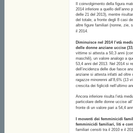
Il coinvolgimento della figura mate
2014 inferiore a quello dell’anno 
delle 21 del 2013), mentre risulta
del totale, a fronte degli 8 casi d
altre figure familiari (nonne, zie, 
il 2014.
Diminuisce nel 2014 l’età medi
delle donne anziane uccise (33
vittime si attesta a 50,3 anni (co
maschili), un valore analogo a quel
53,4 anni del 2013. Nel 2014 si reg
dell’incidenza delle due fasce ana
anziane si attesta infatti ad oltre 
ragazze minorenni all’8,6% (13 vitt
crescita dei figlicidi nell’ultimo an
Ancora inferiore risulta l’età medi
particolare delle donne uccise all’
fronte di un valore pari a 54,4 anni
I moventi dei femminicidi famil
femminicidi familiari, liti e conf
familiari censiti tra il 2010 e il 20