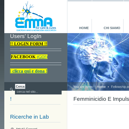
HOME
CHI SIAMO
Users' LogIn
!! LOGIN FORM !!
FACEBOOK
(GO!)
| clicca qui e dona !
You are here:
Home
Fellowship aw
!
Femminicidio E Impulsi
Ricerche in Lab