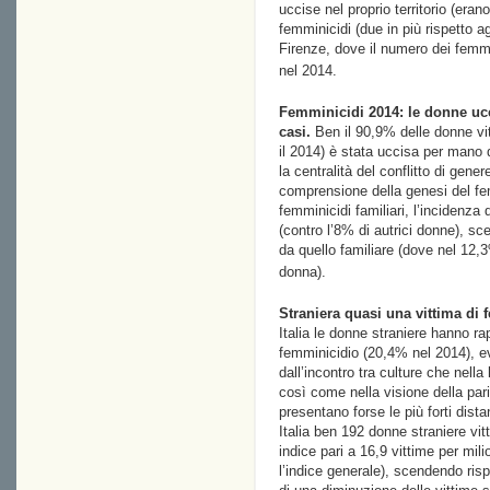
uccise nel proprio territorio (er
femminicidi (due in più rispetto a
Firenze, dove il numero dei femm
nel 2014.
Femminicidi 2014: le donne uc
casi.
Ben il 90,9% delle donne vitt
il 2014) è stata uccisa per mano
la centralità del conflitto di gene
comprensione della genesi del fem
femminicidi familiari, l’incidenza 
(contro l’8% di autrici donne), sc
da quello familiare (dove nel 12,3
donna).
Straniera quasi una vittima di 
Italia le donne straniere hanno ra
femminicidio (20,4% nel 2014), evi
dall’incontro tra culture che nella
così come nella visione della pari
presentano forse le più forti distan
Italia ben 192 donne straniere vit
indice pari a 16,9 vittime per milio
l’indice generale), scendendo ris