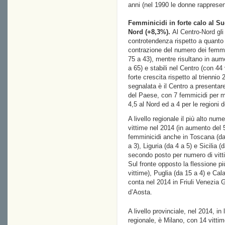
anni (nel 1990 le donne rappresen
Femminicidi in forte calo al Sud
Nord (+8,3%).
Al Centro-Nord gli i
controtendenza rispetto a quanto r
contrazione del numero dei femmin
75 a 43), mentre risultano in aum
a 65) e stabili nel Centro (con 44 
forte crescita rispetto al trienni
segnalata è il Centro a presentare 
del Paese, con 7 femmicidi per mi
4,5 al Nord ed a 4 per le regioni 
A livello regionale il più alto num
vittime nel 2014 (in aumento del 
femminicidi anche in Toscana (da 
a 3), Liguria (da 4 a 5) e Sicilia 
secondo posto per numero di vitti
Sul fronte opposto la flessione p
vittime), Puglia (da 15 a 4) e Cal
conta nel 2014 in Friuli Venezia G
d’Aosta.
A livello provinciale, nel 2014, in
regionale, è Milano, con 14 vittim