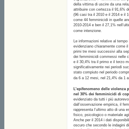
della vittima di uscire da una rel
attribuire con certezza il 91,6% d
(96 casi tra il 2010 e il 2014 e il 
come 44 femminicidi in quelle anco
2010-2014 e ben il 27,1% nell’ult
come intenzione.
Le informazioni relative al tempo 
evidenziano chiaramente come il pe
primi tre mesi successivi alla sep
dei femminicidi commessi nelle c
e il 30,4% tra il primo e il terzo 
significativamente nei periodi suc
stato compiuto nel periodo compr
da 6 a 12 mesi, nel 21,4% da 1 a 
L’epifenomeno delle violenza p
nel 30% dei femminicidi di copp
evidenziato da tutti i più autore
dall’osservazione empirica, il fem
rappresenta l’ultimo atto di una e
fisico, psicologico o materiale agi
Anche per il 2014 i dati disponibi
oscuro che secondo le indagini di