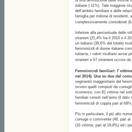
di una diminuzione delle vittime s
italiane (-11%). Tale maggiore risc
dell’ambito familiare e delle relaz
famiglia per milione di residenti, a 
complessivamente considerati (6,8
Inferiore alla percentuale delle vi
stranieri (21,4% tra il 2010 e il 2
un italiano (39,6% del totale) risul
femminicidi di donne italiane comm
tuttavia, i valori risultano assai 
stranieri e 67 straniere uccise da
Femminicidi familiari: 7 vittim
nel 2014). Una su due dal coni
segmento maggioritario del fenomen
ovvero quelli compiuti da coniugi
ricorrenze, con 81 vittime nel so
familiari censiti nell’anno (il dat
femminicidi di coppia pari al 68%)
Più in particolare, il più alto nu
coniuge o convivente (48, pari al
(16 vittime, pari al 19,8%) ed i pa