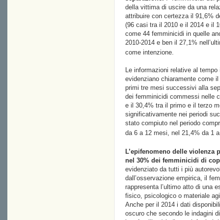
della vittima di uscire da una rel
attribuire con certezza il 91,6% d
(96 casi tra il 2010 e il 2014 e il 
come 44 femminicidi in quelle anco
2010-2014 e ben il 27,1% nell’ult
come intenzione.
Le informazioni relative al tempo 
evidenziano chiaramente come il pe
primi tre mesi successivi alla sep
dei femminicidi commessi nelle c
e il 30,4% tra il primo e il terzo 
significativamente nei periodi suc
stato compiuto nel periodo compr
da 6 a 12 mesi, nel 21,4% da 1 a 
L’epifenomeno delle violenza p
nel 30% dei femminicidi di copp
evidenziato da tutti i più autore
dall’osservazione empirica, il fem
rappresenta l’ultimo atto di una e
fisico, psicologico o materiale agi
Anche per il 2014 i dati disponibi
oscuro che secondo le indagini di