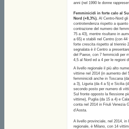
anni (nel 1990 le donne rappresen
Femminicidi in forte calo al Sud
Nord (+8,3%).
Al Centro-Nord gli i
controtendenza rispetto a quanto r
contrazione del numero dei femmin
75 a 43), mentre risultano in aum
a 65) e stabili nel Centro (con 44 
forte crescita rispetto al trienni
segnalata è il Centro a presentare 
del Paese, con 7 femmicidi per mi
4,5 al Nord ed a 4 per le regioni 
A livello regionale il più alto num
vittime nel 2014 (in aumento del 
femminicidi anche in Toscana (da 
a 3), Liguria (da 4 a 5) e Sicilia 
secondo posto per numero di vitti
Sul fronte opposto la flessione p
vittime), Puglia (da 15 a 4) e Cal
conta nel 2014 in Friuli Venezia G
d’Aosta.
A livello provinciale, nel 2014, in
regionale, è Milano, con 14 vittim