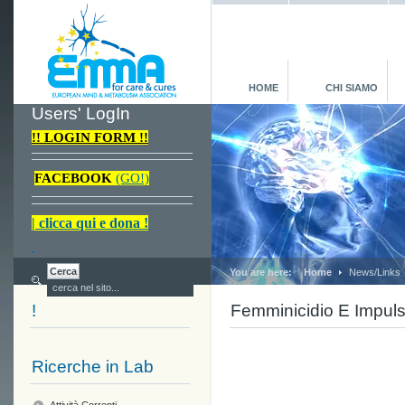
HOME
CHI SIAMO
Users' LogIn
!! LOGIN FORM !!
FACEBOOK
(GO!)
| clicca qui e dona !
You are here:
Home
News/Links
!
Femminicidio E Impulsi
Ricerche in Lab