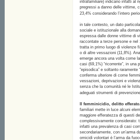
intrafamiliare) indicano infatti al
pregressi a danno delle vittime, c
23,4% considerando l’intero peri
in tale contesto, un dato partico
sociale e istituzionale alla doma
espressa dalle donne vittime di 
raccontate a terze persone e nel 
tratta in primo luogo di violenze
o di altre vessazioni (11,8%). Ana
emerge ancora una volta come la v
casi (69,1%) “ricorrente”, in una 
“episodica” e soltanto raramente “
conferma ulteriore di come femmini
vessazioni, deprivazioni e viole
senza che la comunità né le Istitu
adeguati strumenti di prevenzione
Il femminicidio, delitto efferato
familiari mette in luce alcuni ele
maggiore efferatezza di questi del
complessivamente considerato: tra
infatti una prevalenza di casi co
secondariamente, con un’arma da
omicidi volontari è l’arma da fuoc