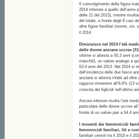
Il coinvolgimento della figura mate
2014 inferiore a quello dell’anno 
delle 21 del 2013), mentre risulta
del totale, a fronte degli 8 casi d
altre figure familiari (nonne, zie, 
il 2014.
Diminuisce nel 2014 l’età medi
delle donne anziane uccise (33
vittime si attesta a 50,3 anni (co
maschili), un valore analogo a quel
53,4 anni del 2013. Nel 2014 si reg
dell’incidenza delle due fasce ana
anziane si attesta infatti ad oltre 
ragazze minorenni all’8,6% (13 vitt
crescita dei figlicidi nell’ultimo an
Ancora inferiore risulta l’età medi
particolare delle donne uccise all’
fronte di un valore pari a 54,4 anni
I moventi dei femminicidi famil
femminicidi familiari, liti e conf
familiari censiti tra il 2010 e il 20