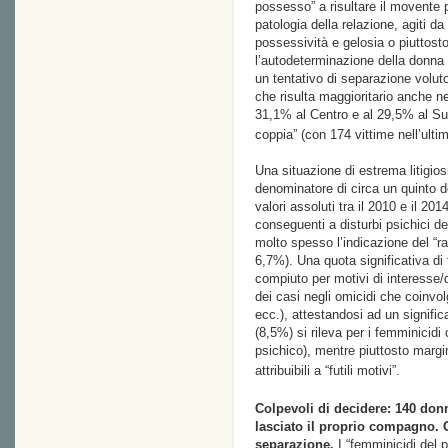
possesso” a risultare il movente pr
patologia della relazione, agiti 
possessività e gelosia o piuttosto
l’autodeterminazione della donna 
un tentativo di separazione vol
che risulta maggioritario anche ne
31,1% al Centro e al 29,5% al Sud
coppia” (con 174 vittime nell’ulti
Una situazione di estrema litigios
denominatore di circa un quinto de
valori assoluti tra il 2010 e il 20
conseguenti a disturbi psichici de
molto spesso l’indicazione del “ra
6,7%). Una quota significativa di f
compiuto per motivi di interesse
dei casi negli omicidi che coinvolg
ecc.), attestandosi ad un signifi
(8,5%) si rileva per i femminicidi 
psichico), mentre piuttosto margin
attribuibili a “futili motivi”.
Colpevoli di decidere: 140 donne
lasciato il proprio compagno. O
separazione.
I “femminicidi del