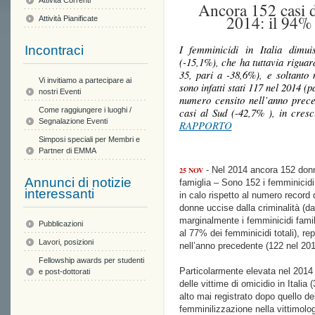
Attività Correnti
Ancora 152 casi di
2014: il 94%
Attività Pianificate
I femminicidi in Italia dimu
Incontraci
(-15,1%), che ha tuttavia riguar
35, pari a -38,6%), e soltanto 
Vi invitiamo a partecipare ai
sono infatti stati 117 nel 2014 (p
nostri Eventi
numero censito nell’anno prece
casi al Sud (-42,7% ), in cres
Come raggiungere i luoghi /
Segnalazione Eventi
RAPPORTO
Simposi speciali per Membri e
Partner di EMMA
- Nel 2014 ancora 152 donne
25 NOV
Annunci di notizie
famiglia – Sono 152 i femminicidi
interessanti
in calo rispetto al numero record 
donne uccise dalla criminalità (da
marginalmente i femminicidi familia
Pubblicazioni
al 77% dei femminicidi totali), r
Lavori, posizioni
nell’anno precedente (122 nel 201
Fellowship awards per studenti
Particolarmente elevata nel 2014 
e post-dottorati
delle vittime di omicidio in Itali
alto mai registrato dopo quello d
femminilizzazione nella vittimolog