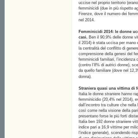
uccise nel proprio territorio (er
femminicidi (due in più rispetto a
Firenze, dove il numero dei femm
nel 2014.
Femminicidi 2014: le donne uc
casi.
Ben il 90,9% delle donne vitt
il 2014) è stata uccisa per mano
la centralità del conflitto di gene
comprensione della genesi del fem
femminicidi familiari, l’incidenza 
(contro l’8% di autrici donne), sc
da quello familiare (dove nel 12,3
donna).
Straniera quasi una vittima di 
Italia le donne straniere hanno ra
femminicidio (20,4% nel 2014), evi
dall’incontro tra culture che nella
così come nella visione della pari
presentano forse le più forti distan
Italia ben 192 donne straniere vit
indice pari a 16,9 vittime per milio
l’indice generale), scendendo ris